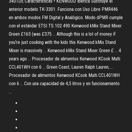
3401DE Características • KENWOOD Iberica Sustituye el
anterior modelo TK-3301: Funciona con Uso Libre PMR446
en ambos modos FM Digital y Analógico. Modo dPMR cumple
con el estándar ETSI TS 102 490 Kenwood kMix Stand Mixer
Green £163 (was £375 ... Although this is a lot of money if
you're just cooking with the kids this Kenwood kMix Stand
Mixer is massively ... Kenwood kMix Stand Mixer Green £ ... 4
years ago ... Procesador de alimentos Kenwood KCook Multi
CCL401WH con 6 ... Green Coast; Lauren Ralph Lauren; ...
Procesador de alimentos Kenwood KCook Multi CCL401WH
con 6 ... Con una capacidad de 4,5 litros y en funcionamiento
...