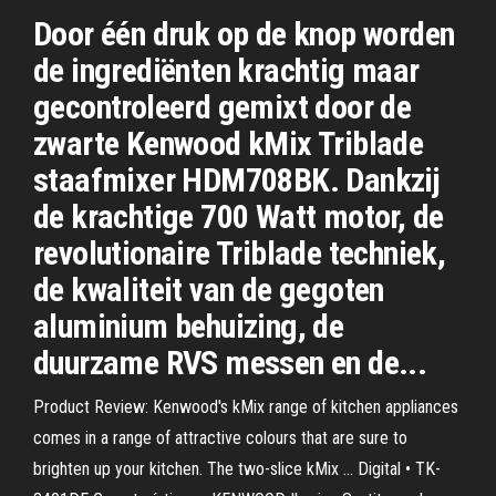
Door één druk op de knop worden
de ingrediënten krachtig maar
gecontroleerd gemixt door de
zwarte Kenwood kMix Triblade
staafmixer HDM708BK. Dankzij
de krachtige 700 Watt motor, de
revolutionaire Triblade techniek,
de kwaliteit van de gegoten
aluminium behuizing, de
duurzame RVS messen en de...
Product Review: Kenwood's kMix range of kitchen appliances
comes in a range of attractive colours that are sure to
brighten up your kitchen. The two-slice kMix ... Digital • TK-