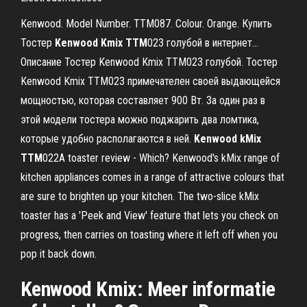
Kenwood. Model Number. TTM087. Colour. Orange. Купить
Тостер
Kenwood
Kmix
TTM
023 голубой в интернет...
Описание Тостер Kenwood Kmix TTM023 голубой. Тостер
Kenwood Kmix TTM023 примечателен своей выдающейся
мощностью, которая составляет 900 Вт. За один раз в
этой модели тостера можно поджарить два ломтика,
которые удобно располагаются в ней.
Kenwood
kMix
TTM
022A toaster review - Which? Kenwood's kMix range of
kitchen appliances comes in a range of attractive colours that
are sure to brighten up your kitchen. The two-slice kMix
toaster has a 'Peek and View' feature that lets you check on
progress, then carries on toasting where it left off when you
pop it back down.
Kenwood Kmix: Meer informatie