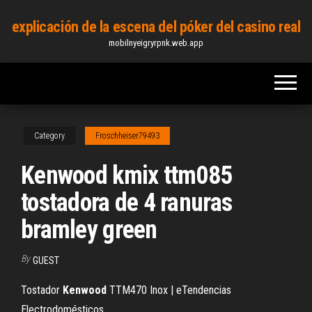
Skip
explicación de la escena del póker del casino real
to
mobilnyeigryrpnk.web.app
the
content
Category
Froschheiser79493
Kenwood kmix ttm085
tostadora de 4 ranuras
bramley green
By
GUEST
Tostador
Kenwood
TTM470 Inox | eTendencias
Electrodomésticos