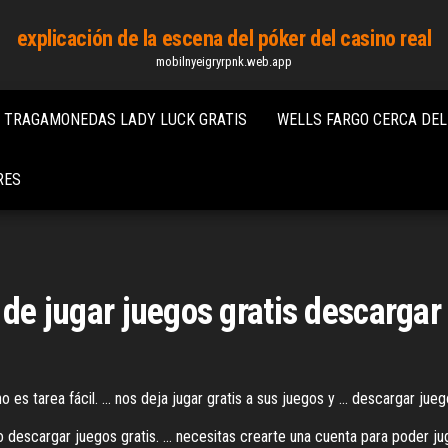
explicación de la escena del póker del casino real
mobilnyeigryrpnk.web.app
TRAGAMONEDAS LADY LUCK GRATIS
WELLS FARGO CERCA DEL
RES
 de jugar juegos gratis descargar
es tarea fácil. ... nos deja jugar gratis a sus juegos y ... descargar jue
escargar juegos gratis. ... necesitas crearte una cuenta para poder juga