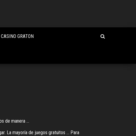
 CASINO GRATON
gos de manera ...
r. La mayoría de juegos gratuitos ... Para