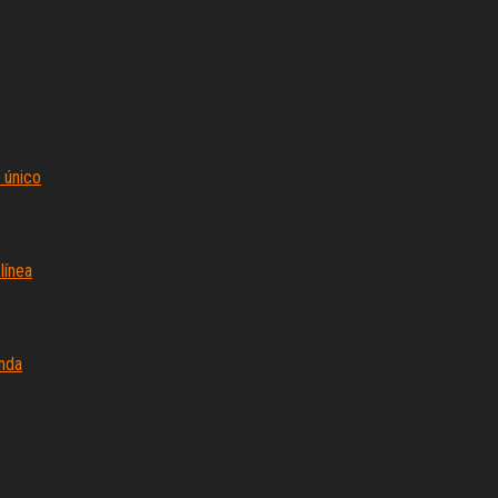
 único
línea
unda