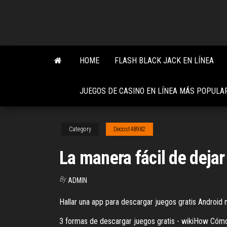
Skip
to
the
content
HOME
FLASH BLACK JACK EN LÍNEA
JUEGOS DE CASINO EN LÍNEA MÁS POPULA
Category
Decost48982
La manera fácil de dejar
By
ADMIN
Hallar una app para descargar juegos gratis Android no 
3 formas de descargar juegos gratis - wikiHow Cómo d