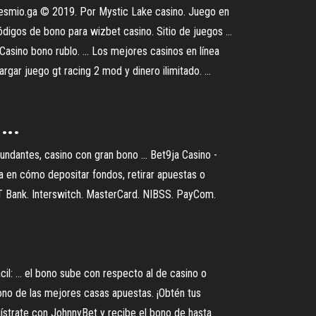
gthesmio.ga © 2019. Por Mystic Lake casino. Juego en
digos de bono para wizbet casino. Sitio de juegos ...
 Casino bono rublo. ... Los mejores casinos en línea
gar juego gt racing 2 mod y dinero ilimitado. ...
...
undantes, casino con gran bono ... Bet9ja Casino -
ea en cómo depositar fondos, retirar apuestas o
GT Bank. Interswitch. MasterCard. NIBSS. PayCom.
: ... el bono sube con respecto al de casino o
o de las mejores casas apuestas. ¡Obtén tus
strate con JohnnyBet y recibe el bono de hasta