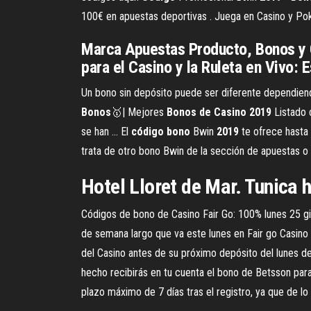
100€ en apuestas deportivas . Juega en Casino y Poke
Marca Apuestas Producto, Bonos y 
para el Casino y la Ruleta en Vivo: Es
Un bono sin depósito puede ser diferente dependiendo 
Bonos
🥇| Mejores
Bonos
de
Casino
2019
Listado 
se han ... El
código
bono
Bwin
2019
te ofrece hasta 
trata de otro bono Bwin de la sección de apuestas o 
Hotel Lloret de Mar. Tunica
Códigos de bono de Casino Fair Go: 100% lunes 25 gi
de semana largo que va este lunes en Fair go Casino
del Casino antes de su próximo depósito del lunes d
hecho recibirás en tu cuenta el bono de Betsson para 
plazo máximo de 7 días tras el registro, ya que de l