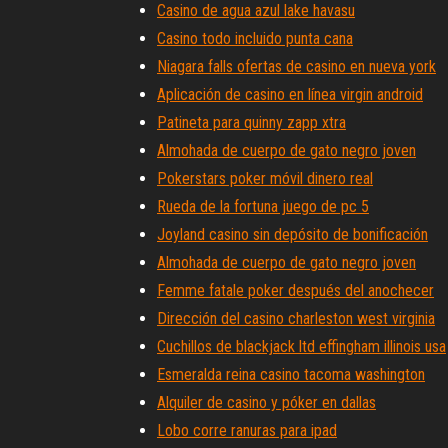
Casino de agua azul lake havasu
Casino todo incluido punta cana
Niagara falls ofertas de casino en nueva york
Aplicación de casino en línea virgin android
Patineta para quinny zapp xtra
Almohada de cuerpo de gato negro joven
Pokerstars poker móvil dinero real
Rueda de la fortuna juego de pc 5
Joyland casino sin depósito de bonificación
Almohada de cuerpo de gato negro joven
Femme fatale poker después del anochecer
Dirección del casino charleston west virginia
Cuchillos de blackjack ltd effingham illinois usa
Esmeralda reina casino tacoma washington
Alquiler de casino y póker en dallas
Lobo corre ranuras para ipad